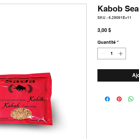
Kabob Sea
SKU : 6.29061E+11
Prix
3,00 $
Quantité
*
Aj