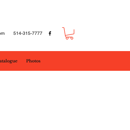
om
514-315-7777
atalogue
Photos