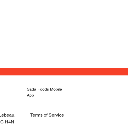
Sada Foods Mobile
App
Lebeau,
Terms of Service
 QC H4N