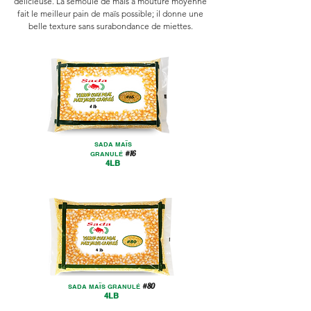
délicieuse. La semoule de maïs à mouture moyenne
fait le meilleur pain de maïs possible; il donne une
belle texture sans surabondance de miettes.
SADA MAÏS
#16
GRANULÉ
4LB
#80
SADA MAÏS GRANULÉ
4LB