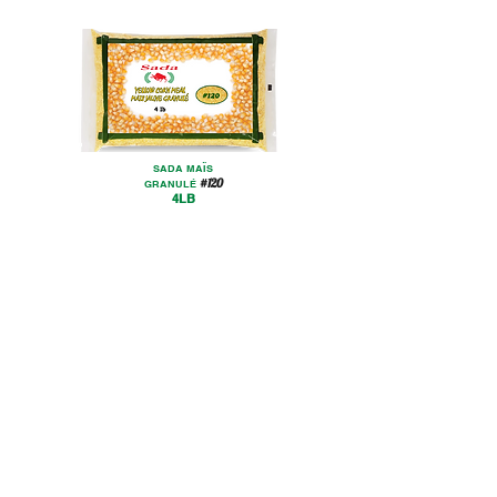
SADA MAÏS
#120
GRANULÉ
4LB
Sada Foods Mobile App
info@sadafoods.com
523 Boulevard Lebeau, Saint-Laurent,
QC H4N 1S2
Terms of Service