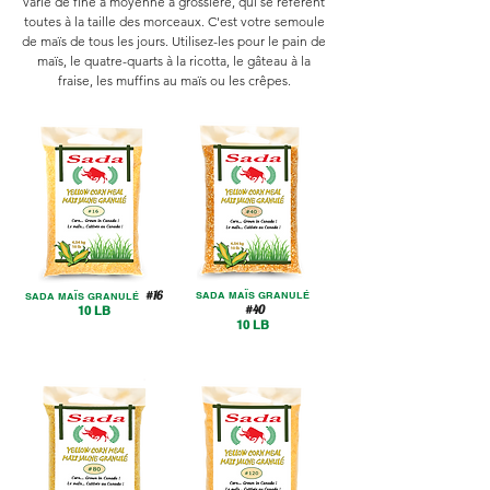
varie de fine à moyenne à grossière, qui se réfèrent
toutes à la taille des morceaux. C'est votre semoule
de maïs de tous les jours. Utilisez-les pour le pain de
maïs, le quatre-quarts à la ricotta, le gâteau à la
fraise, les muffins au maïs ou les crêpes.
#16
SADA MAÏS GRANULÉ
SADA MAÏS GRANULÉ
#40
10 LB
10 LB