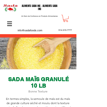
ALIMENTS SADA INC - ALIMENTS SADA
INC
Un Nom de Confiance en Produits Alimentaires
info@sadafoods.com
514-315-7777
SADA MAÏS GRANULÉ
10 LB
Bonne Texture
En termes simples, la semoule de maïs est du maïs
de grande culture séché et moulu dont la texture