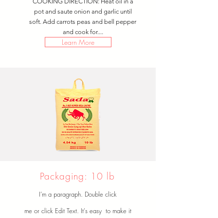
COOKING DIRECTION: Heat oil in a
pot and saute onion and garlic until
soft. Add carrots peas and bell pepper
and cook for....
Learn More
Packaging: 10 lb
I’m a paragraph. Double click
me or click Edit Text. It's easy to make it